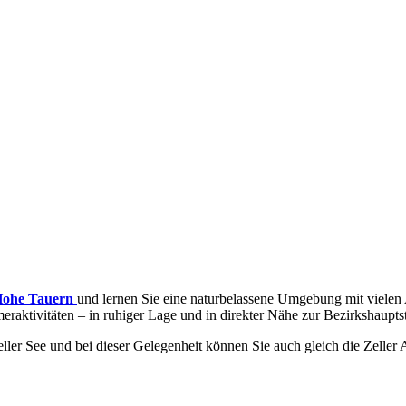
Hohe Tauern
und lernen Sie eine naturbelassene Umgebung mit vielen
eraktivitäten – in ruhiger Lage und in direkter Nähe zur Bezirkshaupts
ler See und bei dieser Gelegenheit können Sie auch gleich die Zeller 
ke I'm gonna atleast get
really good ones and actually say there fake. Bu