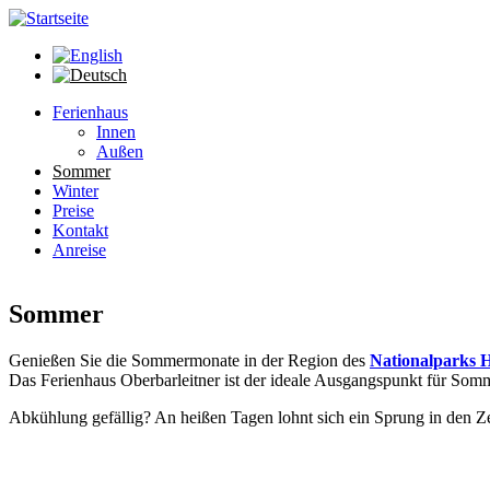
Direkt zum Inhalt
Ferienhaus
Innen
Außen
Sommer
Winter
Preise
Kontakt
Anreise
Sommer
Genießen Sie die Sommermonate in der Region des
Nationalparks 
Das Ferienhaus Oberbarleitner ist der ideale Ausgangspunkt für Somm
Abkühlung gefällig? An heißen Tagen lohnt sich ein Sprung in den Zel
Like if I'm gonna get
fake Jordan's or adidas any
brand shoes that r
fa
great Blog You found a new subscriber