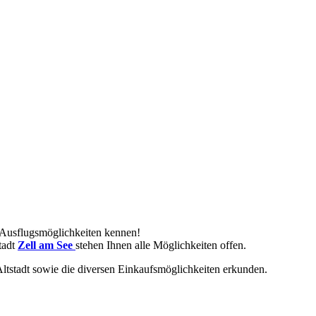
 Ausflugsmöglichkeiten kennen!
tadt
Zell am See
stehen Ihnen alle Möglichkeiten offen.
Altstadt sowie die diversen Einkaufsmöglichkeiten erkunden.
t I like these Blogs with the
fake websites man keep searching
and